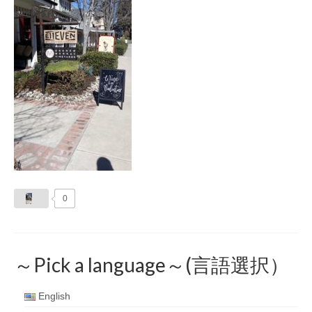
0
～Pick a language～(言語選択）
English