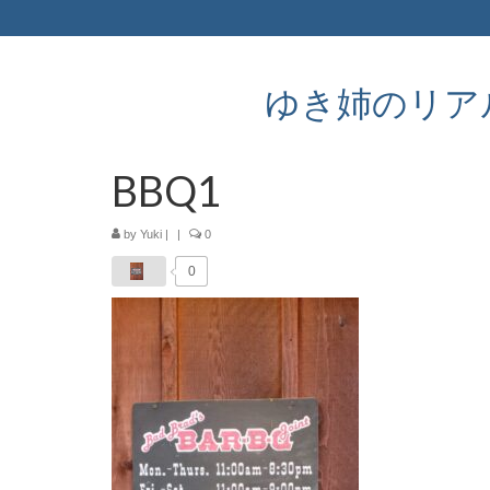
ゆき姉のリアルなア
BBQ1
by
Yuki
|
|
0
0