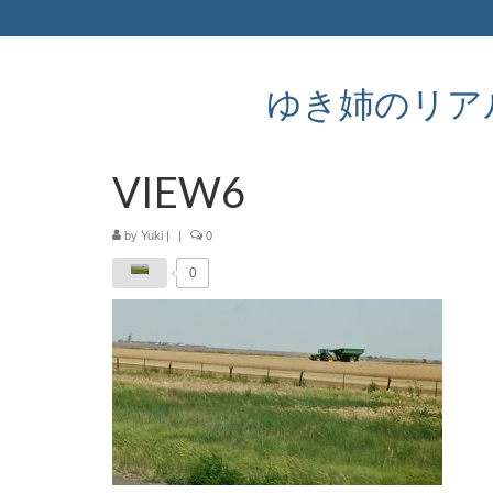
ゆき姉のリアルなア
VIEW6
by
Yuki
|
|
0
0