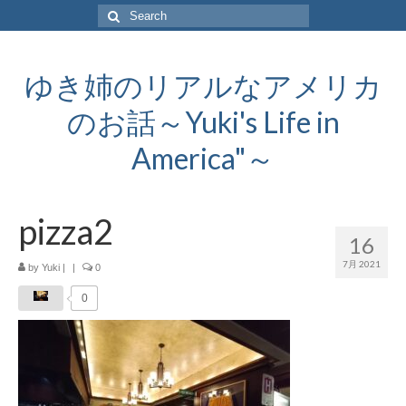
Search
for:
ゆき姉のリアルなアメリカ
のお話～Yuki's Life in
America"～
pizza2
16
7月 2021
by
Yuki
|
|
0
0