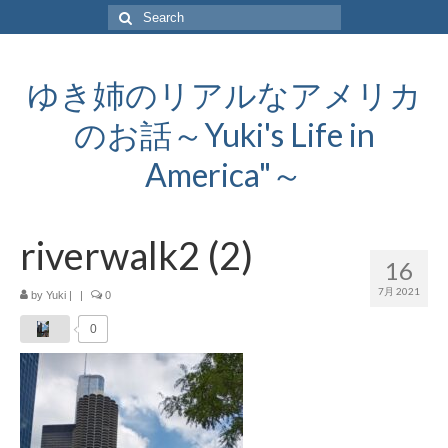
Search
for:
ゆき姉のリアルなアメリカ
のお話～Yuki's Life in
America"～
riverwalk2 (2)
16
7月 2021
by
Yuki
|
|
0
0