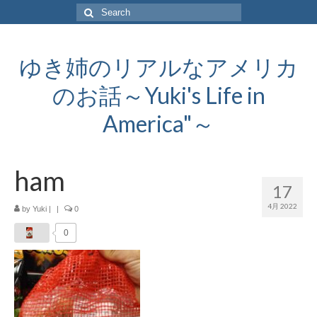
Search
for:
ゆき姉のリアルなアメリカ
のお話～Yuki's Life in
America"～
ham
17
4月 2022
by
Yuki
|
|
0
0