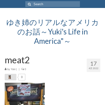
Search
for:
ゆき姉のリアルなアメリカ
のお話～Yuki's Life in
America"～
meat2
17
4月 2022
by
Yuki
|
|
0
0