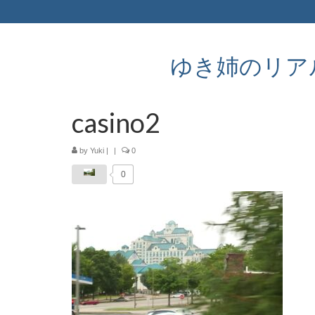
ゆき姉のリアルなア
casino2
by
Yuki
|
|
0
0