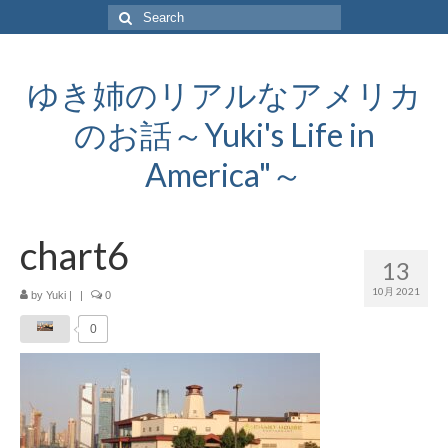
Search
for:
ゆき姉のリアルなアメリカ
のお話～Yuki's Life in
America"～
chart6
13
10月 2021
by
Yuki
|
|
0
0