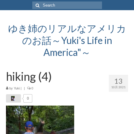
Search
for:
ゆき姉のリアルなアメリカ
のお話～Yuki's Life in
America"～
hiking (4)
13
10月 2021
by
Yuki
|
|
0
0