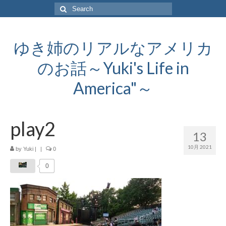
Search
for:
ゆき姉のリアルなアメリカ
のお話～Yuki's Life in
America"～
play2
13
10月 2021
by
Yuki
|
|
0
0