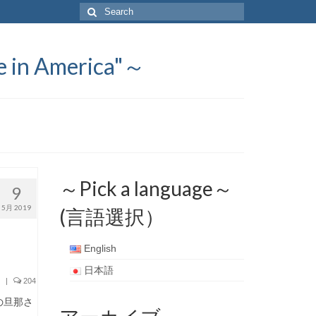
Search
for:
 America"～
～Pick a language～
9
5月 2019
(言語選択）
English
日本語
|
204
の旦那さ