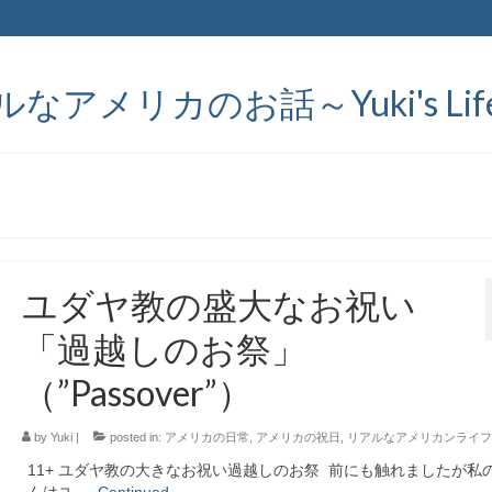
メリカのお話～Yuki's Life in
ユダヤ教の盛大なお祝い
「過越しのお祭」
（”Passover”）
by
Yuki
|
posted in:
アメリカの日常
,
アメリカの祝日
,
リアルなアメリカンライフ
11+ ユダヤ教の大きなお祝い過越しのお祭 前にも触れましたが私