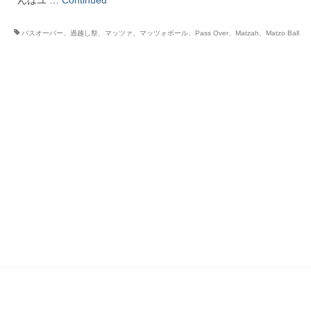
んはユ …
Continued
パスオーバー、過越し祭、マッツァ、マッツォボール、Pass Over、Matzah、Matzo Ball