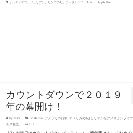
サンディエゴ、ジュリアン、リンゴの町、アップルパイ、Julian、Apple Pie
カウントダウンで２０１９
年の幕開け！
by
Yuki
|
posted in:
アメリカの日常
,
アメリカの祝日
,
リアルなアメリカンライフ
ルス観光
|
137