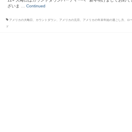
12+ 大晦日はカウントダウンパーティーへ 新年明けましておめで
ざいま …
Continued
アメリカの大晦日、カウントダウン、アメリカの元旦、アメリカの年末年始の過ごし方、ロ
ド