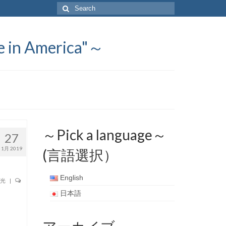
Search
for:
 America"～
～Pick a language～
27
1月 2019
(言語選択）
English
光
|
日本語