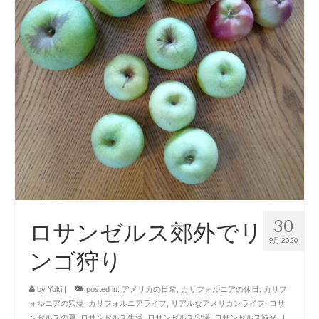
30
ロサンゼルス郊外でリ
9月 2020
ンゴ狩り
by
Yuki
|
posted in:
アメリカの日常
,
カリフォルニアの休日
,
カリフ
ォルニアの穴場
,
カリフォルニアライフ
,
リアルなアメリカンライフ
,
ロサ
ンゼルスの夏
,
ロサンゼルス生活
,
ロサンゼルス穴場
,
ロサンゼルス観光
|