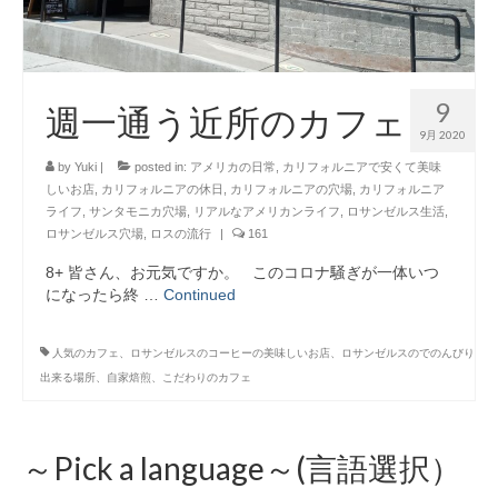
9
週一通う近所のカフェ
9月 2020
by
Yuki
|
posted in:
アメリカの日常
,
カリフォルニアで安くて美味
しいお店
,
カリフォルニアの休日
,
カリフォルニアの穴場
,
カリフォルニア
ライフ
,
サンタモニカ穴場
,
リアルなアメリカンライフ
,
ロサンゼルス生活
,
ロサンゼルス穴場
,
ロスの流行
|
161
8+ 皆さん、お元気ですか。 このコロナ騒ぎが一体いつ
になったら終 …
Continued
人気のカフェ、ロサンゼルスのコーヒーの美味しいお店、ロサンゼルスのでのんびり
出来る場所、自家焙煎、こだわりのカフェ
～Pick a language～(言語選択）