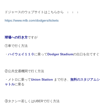
ドジャースのウェブサイトはこちらから ↓ ↓ ↓
https://www.mlb.com/dodgers/tickets
球場への行き方
ですが
①車で行く方法
・
ハイウェイ１１０
に乗って
Dodger Stadium
の出口を出てすぐ
②公共交通機関で行く方法
・メトロに乗って
Union Station
まで行き、
無料のスタジアムシ
ャトル
に乗る
③タクシー若しくはUBERで行く方法