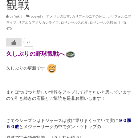
観戦
by
Yuki
|
posted in:
アメリカの日常
,
カリフォルニアの休日
,
カリフォルニア
ライフ
,
リアルなアメリカンライフ
,
ロサンゼルスの夏
,
ロサンゼルス観光
|
470
7+
久しぶりの野球観戦へ
久しぶりの更新です
またぽつぽつと新しい情報をアップして行きたいと思っています
ので引き続きの応援とご購読を是非お願いします！
さて今シーズンはドジャースは波に乗りまくっていて実に
９０
勝
５０敗
とメジャーリーグの中でダントツトップの
成績で完全独走状態。（９月初め時点）