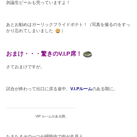
勿論生ビールも売っていますよ！
あとお勧めはガーリックフライドポテト！（写真を撮るのをすっ
かり忘れてしまいました
）
おまけ・・・驚きのV.I.P席！
さておまけですが。
試合が終わって出口に戻る途中、
V.I.Pルーム
のある階に。
VIP ル―ムがある階。
たまたまその一つが掃除中で中が丸見え。