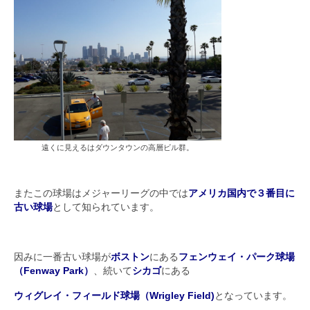
遠くに見えるはダウンタウンの高層ビル群。
またこの球場はメジャーリーグの中では
アメリカ国内で３番目に
古い球場
として知られています。
因みに一番古い球場が
ボストン
にある
フェンウェイ・パーク球場
（Fenway Park）
、続いて
シカゴ
にある
ウィグレイ・フィールド球場（Wrigley Field)
となっています。