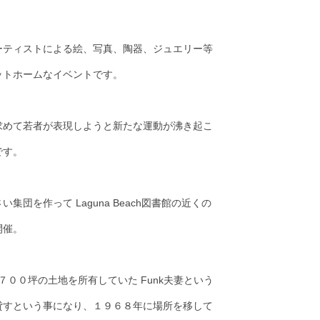
ーティストによる絵、写真、陶器、ジュエリー等
ットホームなイベントです。
求めて若者が表現しようと新たな運動が沸き起こ
です。
を作って Laguna Beach図書館の近くの
開催。
に約３７００坪の土地を所有していた Funk夫妻という
貸すという事になり、１９６８年に場所を移して