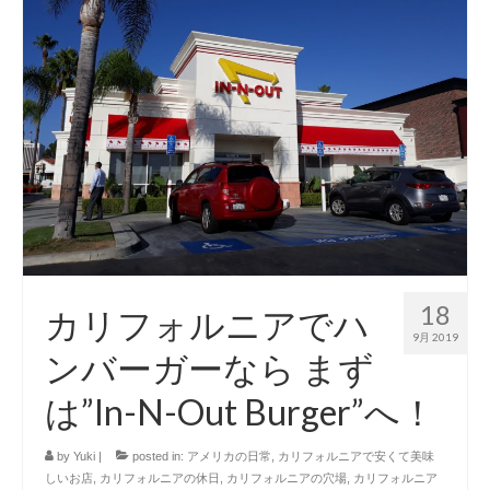
18
カリフォルニアでハ
9月 2019
ンバーガーなら まず
は”In-N-Out Burger”へ！
by
Yuki
|
posted in:
アメリカの日常
,
カリフォルニアで安くて美味
しいお店
,
カリフォルニアの休日
,
カリフォルニアの穴場
,
カリフォルニア