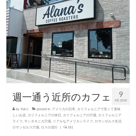
9
週一通う近所のカフェ
9月 2020
by
Yuki
|
posted in:
アメリカの日常
,
カリフォルニアで安くて美味
しいお店
,
カリフォルニアの休日
,
カリフォルニアの穴場
,
カリフォルニア
ライフ
,
サンタモニカ穴場
,
リアルなアメリカンライフ
,
ロサンゼルス生活
,
ロサンゼルス穴場
,
ロスの流行
|
161