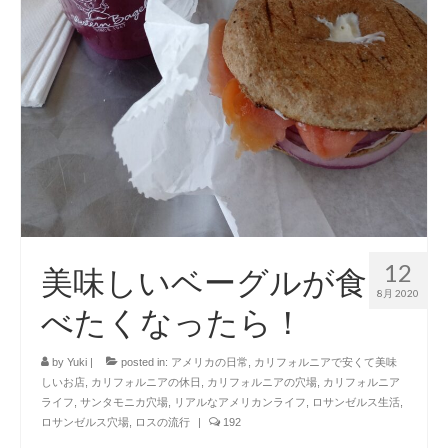
12
美味しいベーグルが食
8月 2020
べたくなったら！
by
Yuki
|
posted in:
アメリカの日常
,
カリフォルニアで安くて美味
しいお店
,
カリフォルニアの休日
,
カリフォルニアの穴場
,
カリフォルニア
ライフ
,
サンタモニカ穴場
,
リアルなアメリカンライフ
,
ロサンゼルス生活
,
ロサンゼルス穴場
,
ロスの流行
|
192