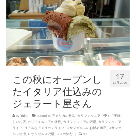
17
この秋にオープンし
12月 2020
たイタリア仕込みの
ジェラート屋さん
by
Yuki
|
posted in:
アメリカの日常
,
カリフォルニアで安くて美味
しいお店
,
カリフォルニアの休日
,
カリフォルニアの穴場
,
カリフォルニア
ライフ
,
リアルなアメリカンライフ
,
ロサンゼルスのお勧め商品
,
ロサンゼ
ルス生活
,
ロサンゼルス穴場
,
ロスの流行
|
90