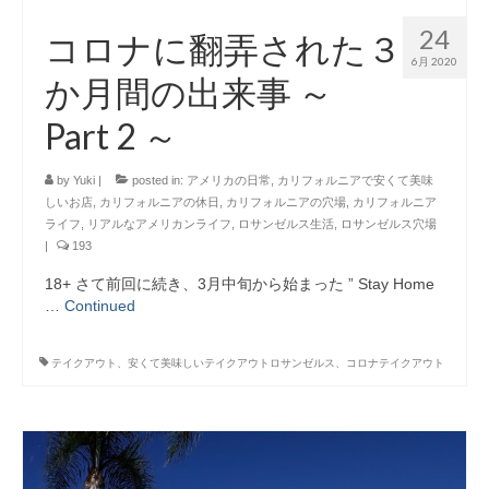
24
コロナに翻弄された３
6月 2020
か月間の出来事 ～
Part 2 ～
by
Yuki
|
posted in:
アメリカの日常
,
カリフォルニアで安くて美味
しいお店
,
カリフォルニアの休日
,
カリフォルニアの穴場
,
カリフォルニア
ライフ
,
リアルなアメリカンライフ
,
ロサンゼルス生活
,
ロサンゼルス穴場
|
193
18+ さて前回に続き、3月中旬から始まった ” Stay Home
…
Continued
テイクアウト、安くて美味しいテイクアウトロサンゼルス、コロナテイクアウト