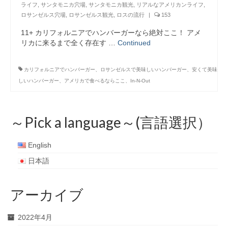
ライフ
,
サンタモニカ穴場
,
サンタモニカ観光
,
リアルなアメリカンライフ
,
ロサンゼルス穴場
,
ロサンゼルス観光
,
ロスの流行
|
153
11+ カリフォルニアでハンバーガーなら絶対ここ！ アメ
リカに来るまで全く存在す …
Continued
カリフォルニアでハンバーガー、ロサンゼルスで美味しいハンバーガー、安くて美味
しいハンバーガー、アメリカで食べるならここ、In-N-Out
～Pick a language～(言語選択）
English
日本語
アーカイブ
2022年4月