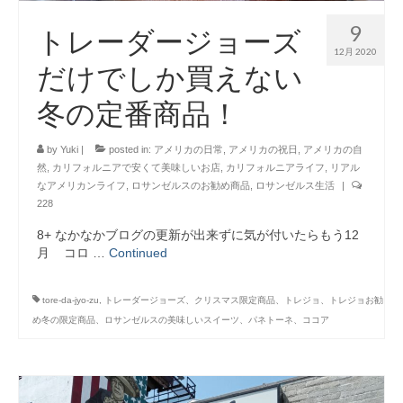
9
トレーダージョーズ
12月 2020
だけでしか買えない
冬の定番商品！
by
Yuki
|
posted in:
アメリカの日常
,
アメリカの祝日
,
アメリカの自
然
,
カリフォルニアで安くて美味しいお店
,
カリフォルニアライフ
,
リアル
なアメリカンライフ
,
ロサンゼルスのお勧め商品
,
ロサンゼルス生活
|
228
8+ なかなかブログの更新が出来ずに気が付いたらもう12
月 コロ …
Continued
tore-da-jyo-zu
,
トレーダージョーズ、クリスマス限定商品、トレジョ、トレジョお勧
め冬の限定商品、ロサンゼルスの美味しいスイーツ、パネトーネ、ココア