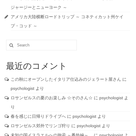
ジャージーとニューヨーク ～
アメリカ大陸横断ロードトリップ ～ コネティカット州ケイ
プ・コッド ～
Search
for:
最近のコメント
この秋にオープンしたイタリア仕込みのジェラート屋さん
に
psychologist
より
ロサンゼルスの夏のお楽しみ ☆そのさん☆
に
psychologist
よ
り
春を感じに日帰りドライブへ
に
psychologist
より
ロサンゼルス郊外でリンゴ狩り
に
psychologist
より
未知の国イスラエルへの旅④ ～番外編～
に
psychologist
よ