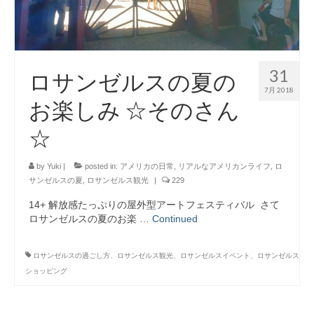
31
ロサンゼルスの夏の
7月 2018
お楽しみ ☆そのさん
☆
by
Yuki
|
posted in:
アメリカの日常
,
リアルなアメリカンライフ
,
ロ
サンゼルスの夏
,
ロサンゼルス観光
|
229
14+ 解放感たっぷりの屋外型アートフェスティバル さて
ロサンゼルスの夏のお楽 …
Continued
ロサンゼルスの過ごし方、ロサンゼルス観光、ロサンゼルスイベント、ロサンゼルス
ショッピング