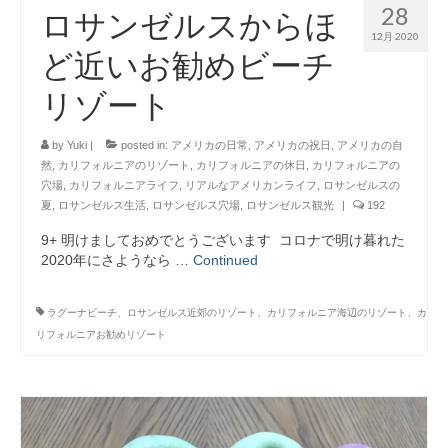
28
ロサンゼルスからほ
12月 2020
ど近いお勧めビーチ
リゾート
by
Yuki
|
posted in:
アメリカの日常
,
アメリカの祝日
,
アメリカの自
然
,
カリフォルニアのリゾート
,
カリフォルニアの休日
,
カリフォルニアの
穴場
,
カリフォルニアライフ
,
リアルなアメリカンライフ
,
ロサンゼルスの
夏
,
ロサンゼルス生活
,
ロサンゼルス穴場
,
ロサンゼルス観光
|
192
9+ 明けましておめでとうございます コロナで明け暮れた
2020年にさようなら …
Continued
ラグーナビーチ、ロサンゼルス近郊のリゾート、カリフォルニア海辺のリゾート、カ
リフォルニアお勧めリゾート