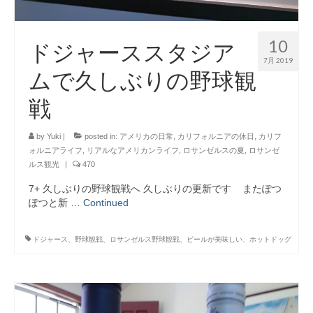
10
ドジャーススタジア
7月 2019
ムで久しぶりの野球観
戦
by
Yuki
|
posted in:
アメリカの日常
,
カリフォルニアの休日
,
カリフ
ォルニアライフ
,
リアルなアメリカンライフ
,
ロサンゼルスの夏
,
ロサンゼ
ルス観光
|
470
7+ 久しぶりの野球観戦へ 久しぶりの更新です またぽつ
ぽつと新 …
Continued
ドジャース、野球観戦、ロサンゼルス野球観戦、ビールが美味しい、ホットドッグ