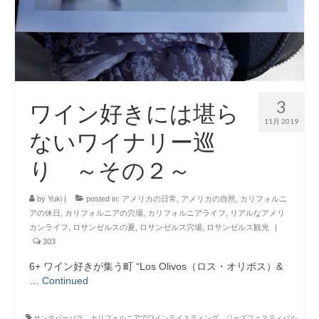
3
ワイン好きには堪ら
11月 2019
ないワイナリー巡
り ～その２～
by
Yuki
|
posted in:
アメリカの日常
,
アメリカの自然
,
カリフォルニ
アの休日
,
カリフォルニアの穴場
,
カリフォルニアライフ
,
リアルなアメリ
カンライフ
,
ロサンゼルスの夏
,
ロサンゼルス穴場
,
ロサンゼルス観光
|
303
6+ ワイン好きが集う町 “Los Olivos（ロス・オリボス）&
…
Continued
サンタバーバラ、カリフォルニアでワインテイスティング、ジャズフェスティバル、