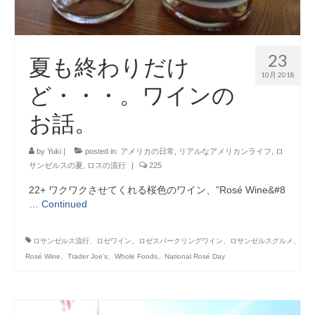
23
夏も終わりだけ
10月 2018
ど・・・。ワインの
お話。
by
Yuki
|
posted in:
アメリカの日常
,
リアルなアメリカンライフ
,
ロ
サンゼルスの夏
,
ロスの流行
|
225
22+ ワクワクさせてくれる桜色のワイン、”Rosé Wine&#8
…
Continued
ロサンゼルス流行、ロゼワイン、ロゼスパークリングワイン、ロサンゼルスグルメ、
Rosé Wine、Trader Joe's、Whole Foods、National Rosé Day